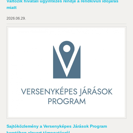
Változik hivatali ügyintézés rendje a rendkívüli időjárás
miatt
2026.06.29.
Sajtóközlemény a Versenyképes Járások Program
keretében elnyert támogatásról