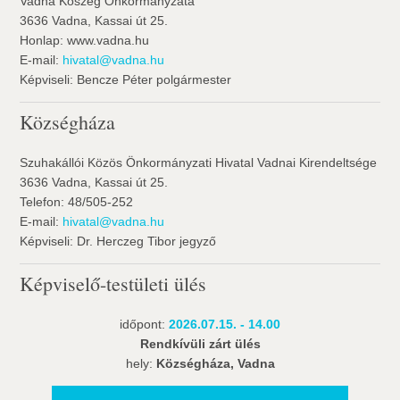
Vadna Köszég Önkormányzata
3636 Vadna, Kassai út 25.
Honlap: www.vadna.hu
E-mail:
hivatal@vadna.hu
Képviseli: Bencze Péter polgármester
Községháza
Szuhakállói Közös Önkormányzati Hivatal Vadnai Kirendeltsége
3636 Vadna, Kassai út 25.
Telefon: 48/505-252
E-mail:
hivatal@vadna.hu
Képviseli: Dr. Herczeg Tibor jegyző
Képviselő-testületi ülés
időpont:
2026.07.15. - 14.00
Rendkívüli zárt ülés
hely:
Községháza, Vadna