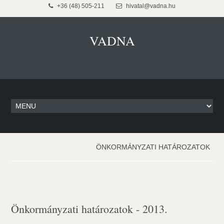
+36 (48) 505-211
hivatal@vadna.hu
VADNA
ÖNKORMÁNYZATI HATÁROZATOK
Önkormányzati határozatok - 2013.