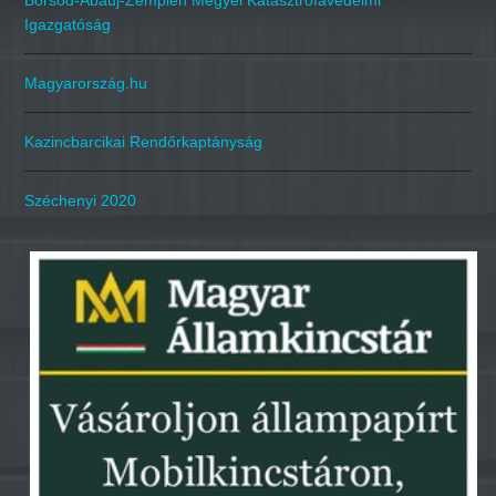
Borsod-Abaúj-Zemplén Megyei Katasztrófavédelmi
Igazgatóság
Magyarország.hu
Kazincbarcikai Rendőrkaptányság
Széchenyi 2020