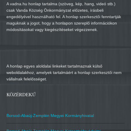
A vadna.hu honlap tartalma (szöveg, kép, hang, videó stb.)
csak Vanda Község Önkormányzat előzetes, írásbeli
engedélyével használható fel. A honlap szerkesztői fenntartják
maguknak a jogot, hogy a honlapon szereplő információkon
módosításokat vagy kiegészítéseket végezzenek.
A honlap egyes aloldalai linkeket tartalmaznak külső
weboldalakhoz, amelyek tartalmáért a honlap szerkesztői nem
vállalnak felelősséget.
KÖZÉRDEKŰ
Borsod-Abaúj-Zemplén Megyei Kormányhivatal