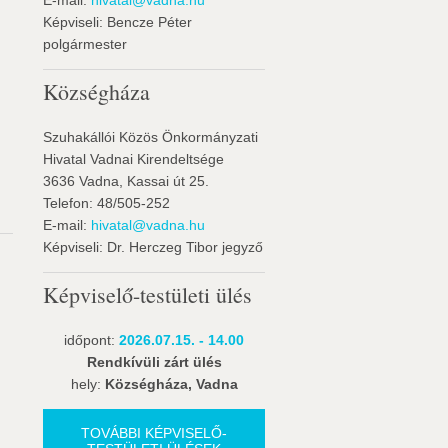
E-mail:
hivatal@vadna.hu
Képviseli: Bencze Péter
polgármester
Községháza
Szuhakállói Közös Önkormányzati
Hivatal Vadnai Kirendeltsége
3636 Vadna, Kassai út 25.
Telefon: 48/505-252
E-mail:
hivatal@vadna.hu
Képviseli: Dr. Herczeg Tibor jegyző
Képviselő-testületi ülés
időpont:
2026.07.15. - 14.00
Rendkívüli zárt ülés
hely:
Községháza, Vadna
TOVÁBBI KÉPVISELŐ-