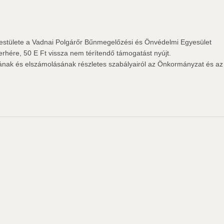
estülete a Vadnai Polgárőr Bűnmegelőzési és Önvédelmi Egyesület
rhére, 50 E Ft vissza nem térítendő támogatást nyújt.
sának és elszámolásának részletes szabályairól az Önkormányzat és az