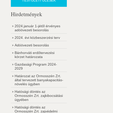
TESTÜLETI ÜLÉSEK
Hirdetmények
2024.január 1-jétől érvényes
adóövezeti besorolás
2024. évi közbeszerzési terv
Adóövezeti besorolás
Bánhorváti erdőtervezési
körzet határozata
Gazdasági Program 2024-
2029
Határozat az Ormosszén Zrt.
által tervezett banyakapacitás-
növelés ügyben
Hatósági döntés az
Ormosszén Zrt. zajkibocsátási
ügyében
Hatósági döntés az
Ormosszén Zrt. zajvédelmi