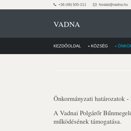
+36 (48) 505-211
hivatal@vadna.hu
VADNA
KEZDŐOLDAL
KÖZSÉG
ÖNKO
Önkormányzati határozatok -
A Vadnai Polgárőr Bűnmegelő
működésének támogatása.