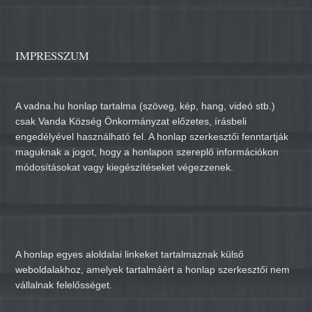
IMPRESSZUM
A vadna.hu honlap tartalma (szöveg, kép, hang, videó stb.)
csak Vanda Község Önkormányzat előzetes, írásbeli
engedélyével használható fel. A honlap szerkesztői fenntartják
maguknak a jogot, hogy a honlapon szereplő információkon
módosításokat vagy kiegészítéseket végezzenek.
A honlap egyes aloldalai linkeket tartalmaznak külső
weboldalakhoz, amelyek tartalmáért a honlap szerkesztői nem
vállalnak felelősséget.