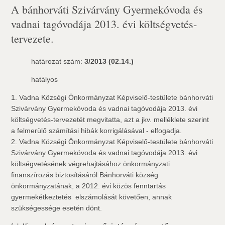
A bánhorváti Szivárvány Gyermekóvoda és
vadnai tagóvodája 2013. évi költségvetés-
tervezete.
határozat szám:
3/2013 (02.14.)
hatályos
1. Vadna Községi Önkormányzat Képviselő-testülete bánhorváti
Szivárvány Gyermekóvoda és vadnai tagóvodája 2013. évi
költségvetés-tervezetét megvitatta, azt a jkv. melléklete szerint 
a felmerülő számítási hibák korrigálásával - elfogadja.
2. Vadna Községi Önkormányzat Képviselő-testülete bánhorváti
Szivárvány Gyermekóvoda és vadnai tagóvodája 2013. évi
költségvetésének végrehajtásához önkormányzati
finanszírozás biztosításáról Bánhorváti község
önkormányzatának, a 2012. évi közös fenntartás 
gyermekétkeztetés  elszámolását követően, annak
szükségessége esetén dönt.