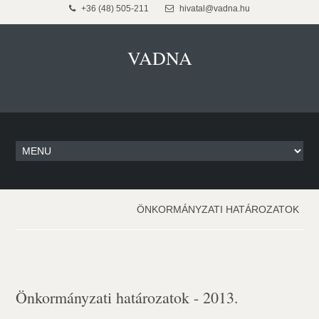
+36 (48) 505-211
hivatal@vadna.hu
VADNA
ÖNKORMÁNYZATI HATÁROZATOK
Önkormányzati határozatok - 2013.