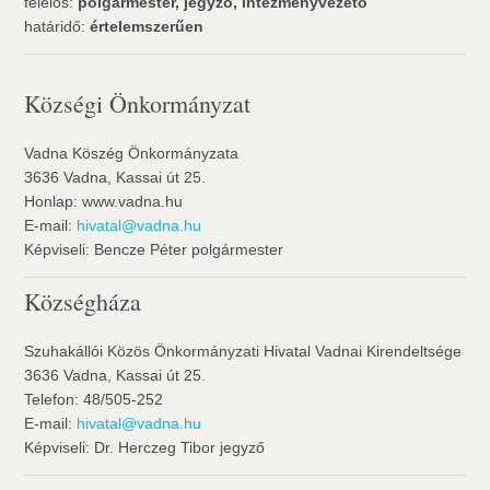
felelős:
polgármester, jegyző, intézményvezető
határidő:
értelemszerűen
Községi Önkormányzat
Vadna Köszég Önkormányzata
3636 Vadna, Kassai út 25.
Honlap: www.vadna.hu
E-mail:
hivatal@vadna.hu
Képviseli: Bencze Péter polgármester
Községháza
Szuhakállói Közös Önkormányzati Hivatal Vadnai Kirendeltsége
3636 Vadna, Kassai út 25.
Telefon: 48/505-252
E-mail:
hivatal@vadna.hu
Képviseli: Dr. Herczeg Tibor jegyző