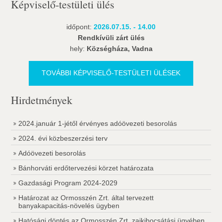
Képviselő-testületi ülés
időpont:
2026.07.15. - 14.00
Rendkívüli zárt ülés
hely:
Községháza, Vadna
TOVÁBBI KÉPVISELŐ-TESTÜLETI ÜLÉSEK
Hirdetmények
2024.január 1-jétől érvényes adóövezeti besorolás
2024. évi közbeszerzési terv
Adóövezeti besorolás
Bánhorváti erdőtervezési körzet határozata
Gazdasági Program 2024-2029
Határozat az Ormosszén Zrt. által tervezett
banyakapacitás-növelés ügyben
Hatósági döntés az Ormosszén Zrt. zajkibocsátási ügyében