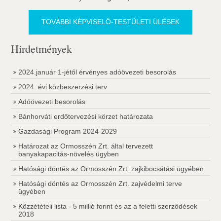
TOVÁBBI KÉPVISELŐ-TESTÜLETI ÜLÉSEK
Hirdetmények
2024.január 1-jétől érvényes adóövezeti besorolás
2024. évi közbeszerzési terv
Adóövezeti besorolás
Bánhorváti erdőtervezési körzet határozata
Gazdasági Program 2024-2029
Határozat az Ormosszén Zrt. által tervezett
banyakapacitás-növelés ügyben
Hatósági döntés az Ormosszén Zrt. zajkibocsátási ügyében
Hatósági döntés az Ormosszén Zrt. zajvédelmi terve
ügyében
Közzétételi lista - 5 millió forint és az a feletti szerződések
2018