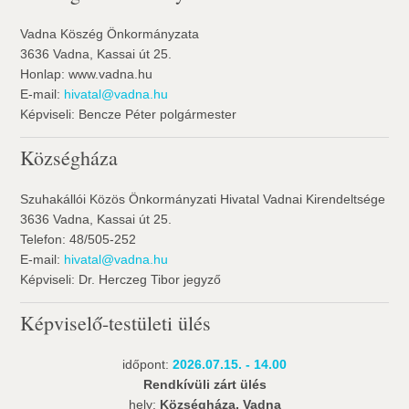
Vadna Köszég Önkormányzata
3636 Vadna, Kassai út 25.
Honlap: www.vadna.hu
E-mail:
hivatal@vadna.hu
Képviseli: Bencze Péter polgármester
Községháza
Szuhakállói Közös Önkormányzati Hivatal Vadnai Kirendeltsége
3636 Vadna, Kassai út 25.
Telefon: 48/505-252
E-mail:
hivatal@vadna.hu
Képviseli: Dr. Herczeg Tibor jegyző
Képviselő-testületi ülés
időpont:
2026.07.15. - 14.00
Rendkívüli zárt ülés
hely:
Községháza, Vadna