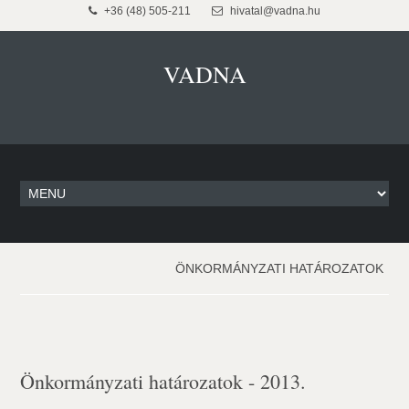
+36 (48) 505-211
hivatal@vadna.hu
VADNA
ÖNKORMÁNYZATI HATÁROZATOK
Önkormányzati határozatok - 2013.