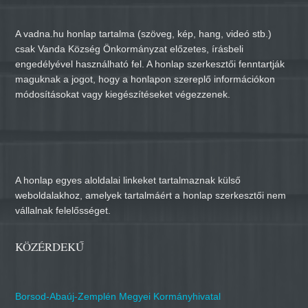
A vadna.hu honlap tartalma (szöveg, kép, hang, videó stb.)
csak Vanda Község Önkormányzat előzetes, írásbeli
engedélyével használható fel. A honlap szerkesztői fenntartják
maguknak a jogot, hogy a honlapon szereplő információkon
módosításokat vagy kiegészítéseket végezzenek.
A honlap egyes aloldalai linkeket tartalmaznak külső
weboldalakhoz, amelyek tartalmáért a honlap szerkesztői nem
vállalnak felelősséget.
KÖZÉRDEKŰ
Borsod-Abaúj-Zemplén Megyei Kormányhivatal