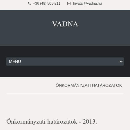
+36 (48) 505-211
hivatal@vadna.hu
VADNA
ÖNKORMÁNYZATI HATÁROZATOK
Önkormányzati határozatok - 2013.