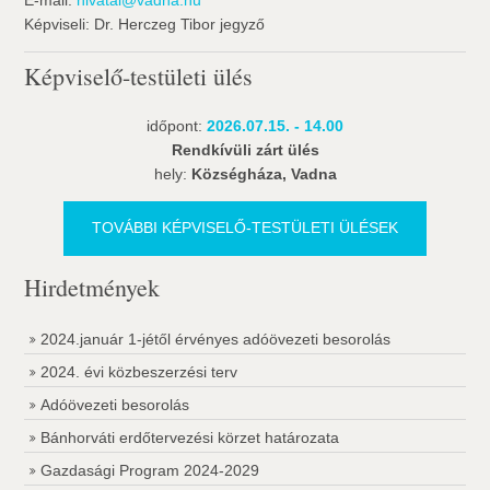
E-mail:
hivatal@vadna.hu
Képviseli: Dr. Herczeg Tibor jegyző
Képviselő-testületi ülés
időpont:
2026.07.15. - 14.00
Rendkívüli zárt ülés
hely:
Községháza, Vadna
TOVÁBBI KÉPVISELŐ-TESTÜLETI ÜLÉSEK
Hirdetmények
2024.január 1-jétől érvényes adóövezeti besorolás
2024. évi közbeszerzési terv
Adóövezeti besorolás
Bánhorváti erdőtervezési körzet határozata
Gazdasági Program 2024-2029