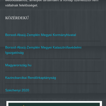
weboldalakhoz, amelyek tartalmáért a honlap szerkesztői nem
vállalnak felelősséget.
KÖZÉRDEKŰ
Borsod-Abaúj-Zemplén Megyei Kormányhivatal
Borsod-Abaúj-Zemplén Megyei Katasztrófavédelmi
Igazgatóság
Magyarország.hu
Kazincbarcikai Rendőrkaptányság
Széchenyi 2020