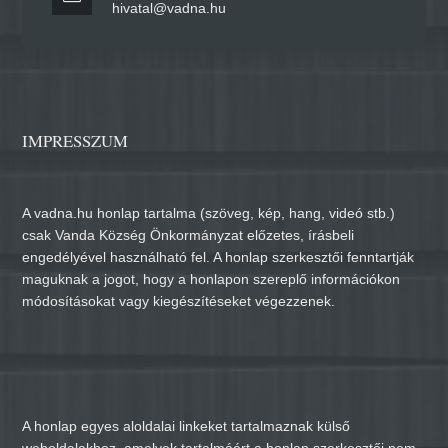
hivatal@vadna.hu
IMPRESSZUM
A vadna.hu honlap tartalma (szöveg, kép, hang, videó stb.)
csak Vanda Község Önkormányzat előzetes, írásbeli
engedélyével használható fel. A honlap szerkesztői fenntartják
maguknak a jogot, hogy a honlapon szereplő információkon
módosításokat vagy kiegészítéseket végezzenek.
A honlap egyes aloldalai linkeket tartalmaznak külső