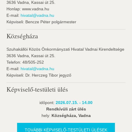
3636 Vadna, Kassai út 25.
Honlap: www.vadna.hu
E-mail:
hivatal@vadna.hu
Képviseli: Bencze Péter polgármester
Községháza
Szuhakállói Közös Önkormányzati Hivatal Vadnai Kirendeltsége
3636 Vadna, Kassai út 25.
Telefon: 48/505-252
E-mail:
hivatal@vadna.hu
Képviseli: Dr. Herczeg Tibor jegyző
Képviselő-testületi ülés
időpont:
2026.07.15. - 14.00
Rendkívüli zárt ülés
hely:
Községháza, Vadna
TOVÁBBI KÉPVISELŐ-TESTÜLETI ÜLÉSEK