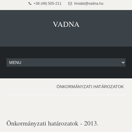
+36 (48) 505-211
hivatal@vadna.hu
VADNA
ÖNKORMÁNYZATI HATÁROZATOK
Önkormányzati határozatok - 2013.