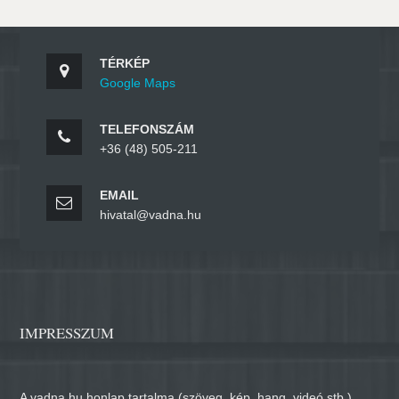
TÉRKÉP
Google Maps
TELEFONSZÁM
+36 (48) 505-211
EMAIL
hivatal@vadna.hu
IMPRESSZUM
A vadna.hu honlap tartalma (szöveg, kép, hang, videó stb.)