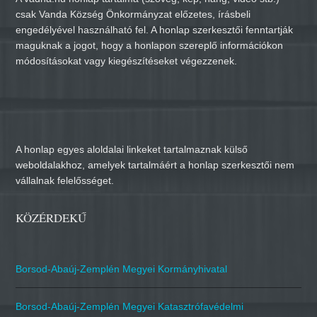
csak Vanda Község Önkormányzat előzetes, írásbeli
engedélyével használható fel. A honlap szerkesztői fenntartják
maguknak a jogot, hogy a honlapon szereplő információkon
módosításokat vagy kiegészítéseket végezzenek.
A honlap egyes aloldalai linkeket tartalmaznak külső
weboldalakhoz, amelyek tartalmáért a honlap szerkesztői nem
vállalnak felelősséget.
KÖZÉRDEKŰ
Borsod-Abaúj-Zemplén Megyei Kormányhivatal
Borsod-Abaúj-Zemplén Megyei Katasztrófavédelmi