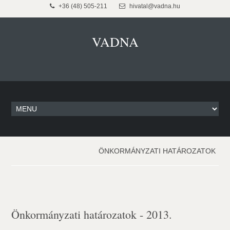
+36 (48) 505-211
hivatal@vadna.hu
VADNA
ÖNKORMÁNYZATI HATÁROZATOK
Önkormányzati határozatok - 2013.