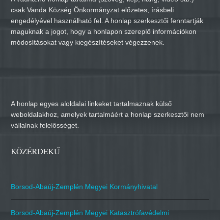
csak Vanda Község Önkormányzat előzetes, írásbeli
engedélyével használható fel. A honlap szerkesztői fenntartják
maguknak a jogot, hogy a honlapon szereplő információkon
módosításokat vagy kiegészítéseket végezzenek.
A honlap egyes aloldalai linkeket tartalmaznak külső
weboldalakhoz, amelyek tartalmáért a honlap szerkesztői nem
vállalnak felelősséget.
KÖZÉRDEKŰ
Borsod-Abaúj-Zemplén Megyei Kormányhivatal
Borsod-Abaúj-Zemplén Megyei Katasztrófavédelmi