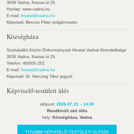
3636 Vadna, Kassai út 25.
Honlap: www.vadna.hu
E-mail:
hivatal@vadna.hu
Képviseli: Bencze Péter polgármester
Községháza
Szuhakállói Közös Önkormányzati Hivatal Vadnai Kirendeltsége
3636 Vadna, Kassai út 25.
Telefon: 48/505-252
E-mail:
hivatal@vadna.hu
Képviseli: Dr. Herczeg Tibor jegyző
Képviselő-testületi ülés
időpont:
2026.07.15. - 14.00
Rendkívüli zárt ülés
hely:
Községháza, Vadna
TOVÁBBI KÉPVISELŐ-TESTÜLETI ÜLÉSEK