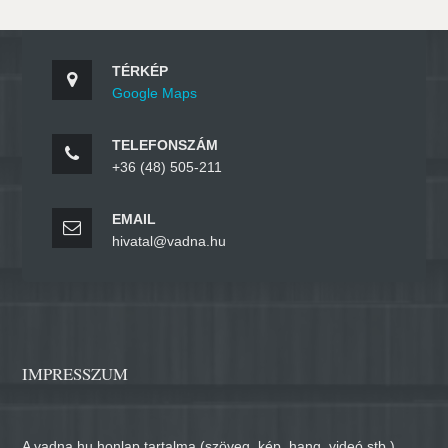
TÉRKÉP
Google Maps
TELEFONSZÁM
+36 (48) 505-211
EMAIL
hivatal@vadna.hu
IMPRESSZUM
A vadna.hu honlap tartalma (szöveg, kép, hang, videó stb.)