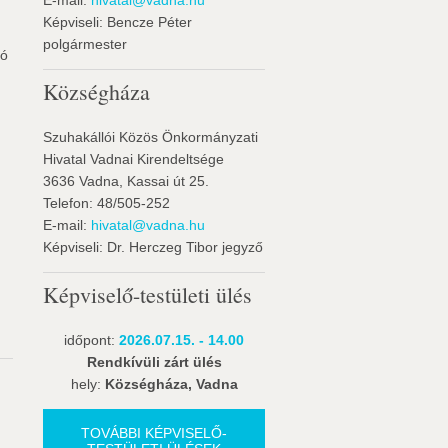
E-mail:
hivatal@vadna.hu
Képviseli: Bencze Péter
polgármester
ió
Községháza
Szuhakállói Közös Önkormányzati
Hivatal Vadnai Kirendeltsége
3636 Vadna, Kassai út 25.
Telefon: 48/505-252
E-mail:
hivatal@vadna.hu
Képviseli: Dr. Herczeg Tibor jegyző
Képviselő-testületi ülés
időpont:
2026.07.15. - 14.00
Rendkívüli zárt ülés
hely:
Községháza, Vadna
TOVÁBBI KÉPVISELŐ-