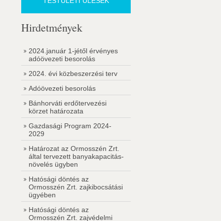
TESTÜLETI ÜLÉSEK
Hirdetmények
2024.január 1-jétől érvényes
adóövezeti besorolás
2024. évi közbeszerzési terv
Adóövezeti besorolás
Bánhorváti erdőtervezési
körzet határozata
Gazdasági Program 2024-
2029
Határozat az Ormosszén Zrt.
által tervezett banyakapacitás-
növelés ügyben
Hatósági döntés az
Ormosszén Zrt. zajkibocsátási
ügyében
Hatósági döntés az
Ormosszén Zrt. zajvédelmi