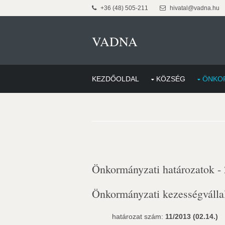
+36 (48) 505-211
hivatal@vadna.hu
VADNA
KEZDŐOLDAL
KÖZSÉG
ÖNKO
Önkormányzati határozatok -
Önkormányzati kezességvállal
határozat szám:
11/2013 (02.14.)