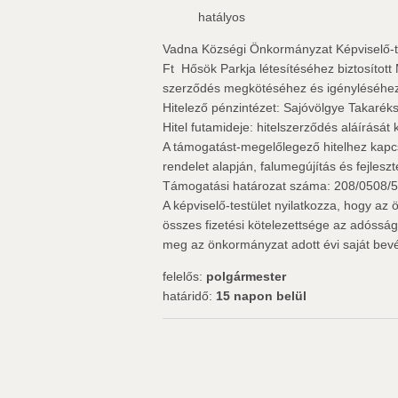
hatályos
Vadna Községi Önkormányzat Képviselő-test
Ft  Hősök Parkja létesítéséhez biztosíto
szerződés megkötéséhez és igényléséhez, a
Hitelező pénzintézet: Sajóvölgye Takarék
Hitel futamideje: hitelszerződés aláírását
A támogatást-megelőlegező hitelhez kapc
rendelet alapján, falumegújítás és fejleszt
Támogatási határozat száma: 208/0508/5
A képviselő-testület nyilatkozza, hogy a
összes fizetési kötelezettsége az adósság
meg az önkormányzat adott évi saját bevé
felelős:
polgármester
határidő:
15 napon belül