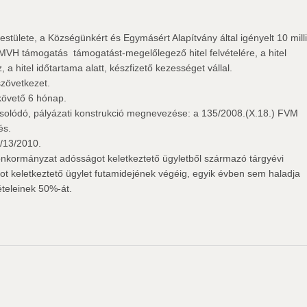
ülete, a Községünkért és Egymásért Alapítvány által igényelt 10 mill
tt MVH támogatás  támogatást-megelőlegező hitel felvételére, a hitel
 hitel időtartama alatt, készfizető kezességet vállal.
szövetkezet.
 követő 6 hónap.
solódó, pályázati konstrukció megnevezése: a 135/2008.(X.18.) FVM
és.
/13/2010.
z önkormányzat adósságot keletkeztető ügyletből származó tárgyévi
ot keletkeztető ügylet futamidejének végéig, egyik évben sem haladja
teleinek 50%-át.