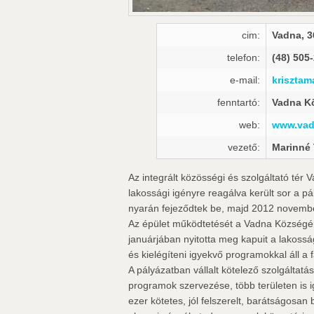
cim:
Vadna, 3
telefon:
(48) 505
e-mail:
kriszta
fenntartó:
Vadna K
web:
www.vad
vezető:
Marinné 
Az integrált közösségi és szolgáltató t
lakossági igényre reagálva került sor a p
nyarán fejeződtek be, majd 2012 novembe
Az épület működtetését a Vadna Községér
januárjában nyitotta meg kapuit a lakoss
és kielégíteni igyekvő programokkal áll a 
A pályázatban vállalt kötelező szolgáltatás
programok szervezése, több területen is 
ezer kötetes, jól felszerelt, barátságosa