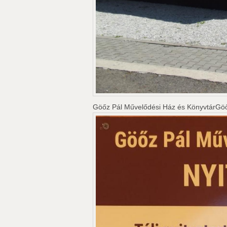
Göőz Pál Művelődési Ház és Könyvtár
Göő