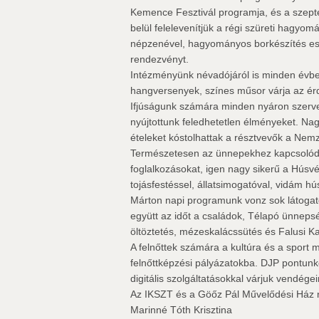
Kemence Fesztivál programja, és a szept
belül felelevenítjük a régi szüreti hagyom
népzenével, hagyományos borkészítés es
rendezvényt.
Intézményünk névadójáról is minden évbe
hangversenyek, színes műsor várja az ér
Ifjúságunk számára minden nyáron szervez
nyújtottunk feledhetetlen élményeket. Nag
ételeket kóstolhattak a résztvevők a Nem
Természetesen az ünnepekhez kapcsolód
foglalkozásokat, igen nagy sikerű a Hús
tojásfestéssel, állatsimogatóval, vidám h
Márton napi programunk vonz sok látogat
együtt az időt a családok, Télapó ünnepsé
öltöztetés, mézeskalácssütés és Falusi 
A felnőttek számára a kultúra és a sport m
felnőttképzési pályázatokba. DJP pontunk
digitális szolgáltatásokkal várjuk vendégei
Az IKSZT és a Göőz Pál Művelődési Ház 
Marinné Tóth Krisztina