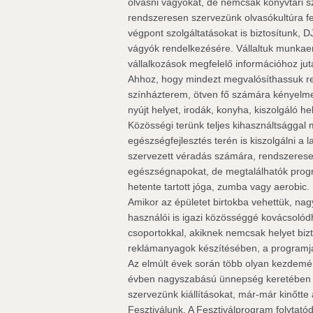
olvasni vágyókat, de nemcsak könyvtári 
rendszeresen szervezünk olvasókultúra fe
végpont szolgáltatásokat is biztosítunk, 
vágyók rendelkezésére. Vállaltuk munkaer
vállalkozások megfelelő információhoz ju
Ahhoz, hogy mindezt megvalósíthassuk re
színházterem, ötven fő számára kényelmes 
nyújt helyet, irodák, konyha, kiszolgáló he
Közösségi terünk teljes kihasználtsággal
egészségfejlesztés terén is kiszolgálni a
szervezett véradás számára, rendszerese
egészségnapokat, de megtalálhatók prog
hetente tartott jóga, zumba vagy aerobic.
Amikor az épületet birtokba vehettük, nagy
használói is igazi közösséggé kovácsolódh
csoportokkal, akiknek nemcsak helyet biz
reklámanyagok készítésében, a programjaik
Az elmúlt évek során több olyan kezdemé
évben nagyszabású ünnepség keretében e
szervezünk kiállításokat, már-már kinőtte
Fesztiválunk. A Fesztiválprogram folytatódi