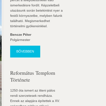
percet a településünkkel való
ismerkedésre fordít. Képzeletbeli
utazásunk során betekintést nyer a
festői környezetbe, melyben falunk
található. Megismerkedhet
történelmi gyökereinkkel.
Bencze Péter
Polgármester
BŐVEBBEN
Református Templom
Története
1250 óta ismert az itteni pálos
rendi szerzetesek rendháza.
Ennek az alapjára építettek a XV.