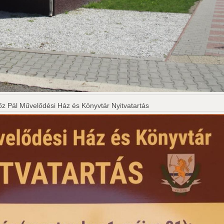
z Pál Művelődési Ház és Könyvtár Nyitvatartás