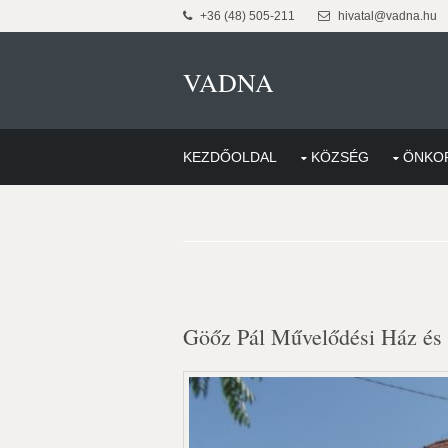
+36 (48) 505-211
hivatal@vadna.hu
VADNA
KEZDŐOLDAL
KÖZSÉG
ÖNKO
Göőz Pál Művelődési Ház és