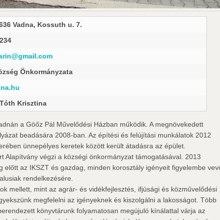
636 Vadna, Kossuth u. 7.
-234
marin@gmail.com
özség Önkormányzata
na.hu
Tóth Krisztina
ér Vadnán a Göőz Pál Művelődési Házban működik. A megnövekedett
ályázat beadására 2008-ban. Az építési és felújítási munkálatok 2012
rében ünnepélyes keretek között került átadásra az épület.
t Alapítvány végzi a községi önkormányzat támogatásával. 2013
ág előtt az IKSZT és gazdag, minden korosztály igényeit figyelembe vev
falusiak rendelkezésére.
ok mellett, mint az agrár- és vidékfejlesztés, ifjúsági és közművelődési
igyekszünk megfelelni az igényeknek és kiszolgálni a lakosságot. Több
n berendezett könyvtárunk folyamatosan megújuló kínálattal várja az