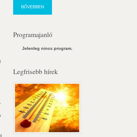
BŐVEBBEN
Programajanló
Jelenleg nincs program.
l
Legfrisebb hírek
,
n
t