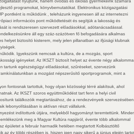
szolgáltatást nyújtunk, hanem óvodás és iskolás gyermekeink számára
jlesztő programokat, könyvbemutatókat. Elektronikus közigazgatási
DJP pontként is működünk , teleházunk ingyenesen áll az internetezni
őpiaci információs pont működtetését és segítjük a lakosság és
tását is rendszeresen szervezett előadásokkal, adótanácsadással.
ndelkezésünkre áll egy száz-százötven fő befogadására alkalmas
helyet biztosító kisterem, mely jelen pillanatban az ifjúsági klubnak
lyiségek.
 működik. Igyekszünk nemcsak a kultúra, de a mozgás, sport
 lakossági igényeket. Az IKSZT biztosít helyet az évente négy alkalomma
n tartunk egészségügyi előadásokat, szűréseket, szervezünk
ramkínálatunkban a mozgást népszerűsítő sportprogramok, mint a
on fontosnak tartottuk, hogy olyan közösségi térré alakítsuk, ahol
atnak. Az IKSZT szoros együttműködést tart fenn a helyi civil
tosítunk találkozóik megtartásához, de a rendezvényeik szervezésében
 lebonyolításában is aktívan részt vállalunk.
nyezést indítottunk útjára, melyekből hagyományt teremtettünk. Minde
mlékezünk meg a Magyar Kultúra napjáról, évente több alkalommal
 az épületet a február harmadik hetében megtartott Kolbásztöltő
k az év többi részében is, hiszen igen nagy sikerű a június elején tartot