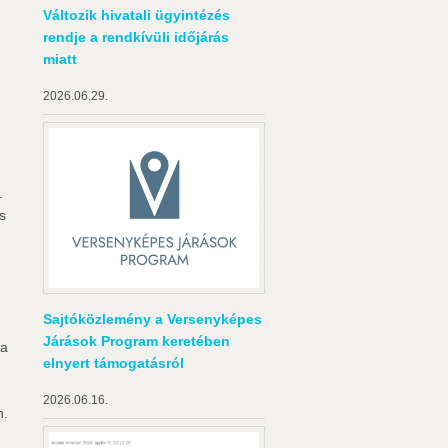
Változik hivatali ügyintézés
rendje a rendkívüli időjárás
miatt
2026.06.29.
.
s
Sajtóközlemény a Versenyképes
Járások Program keretében
 a
elnyert támogatásról
2026.06.16.
n.