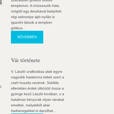
században gótikus stílusú
templomot. A mózesszék háta
mögött egy deszkával beépített
régi sekrestye ajtó-nyílás is
igazolni látszik a templom
gótikus...
BŐVEBBEN
Vár története
V. László uralkodása alatt egyre
nagyobb hatalomra tettek szert a
cseh huszita vezérek. Sokféle
ő
ellentétes érdek ütközött össze a
gyönge kezű László korában, s a
hatalmas kényurak olyan várakat
emeltek, melyekből akár
hadseregekkel is dacolhat...