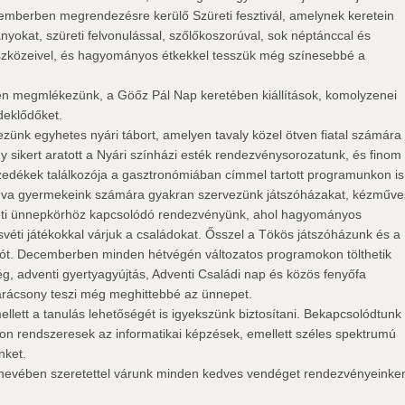
emberben megrendezésre kerülő Szüreti fesztivál, amelynek keretein
ányokat, szüreti felvonulással, szőlőkoszorúval, sok néptánccal és
zközeivel, és hagyományos étkekkel tesszük még színesebbé a
n megmlékezünk, a Göőz Pál Nap keretében kiállítások, komolyzenei
deklődőket.
ünk egyhetes nyári tábort, amelyen tavaly közel ötven fiatal számára
y sikert aratott a Nyári színházi esték rendezvénysorozatunk, és finom
zedékek találkozója a gasztronómiában címmel tartott programunkon is
va gyermekeink számára gyakran szervezünk játszóházakat, kézműve
véti ünnepkörhöz kapcsolódó rendezvényünk, ahol hagyományos
úsvéti játékokkal várjuk a családokat. Ősszel a Tökös játszóházunk és a
ót. Decemberben minden hétvégén változatos programokon tölthetik
g, adventi gyertyagyújtás, Adventi Családi nap és közös fenyőfa
Karácsony teszi még meghittebbé az ünnepet.
ellett a tanulás lehetőségét is igyekszünk biztosítani. Bekapcsolódtunk
on rendszeresek az informatikai képzések, emellett széles spektrumú
nket.
nevében szeretettel várunk minden kedves vendéget rendezvényeinke