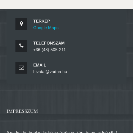
TÉRKÉP
Google Maps
TELEFONSZÁM
+36 (48) 505-211
EMAIL
hivatal@vadna.hu
IMPRESSZUM
A vadna.hu honlap tartalma (szöveg, kép, hang, videó stb.)