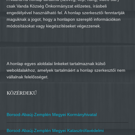
csak Vanda Község Önkormányzat előzetes, írásbeli
engedélyével használható fel. A honlap szerkesztői fenntartják
maguknak a jogot, hogy a honlapon szereplő információkon
módosításokat vagy kiegészítéseket végezzenek.
A honlap egyes aloldalai linkeket tartalmaznak külső
weboldalakhoz, amelyek tartalmáért a honlap szerkesztői nem
vállalnak felelősséget.
KÖZÉRDEKŰ
Borsod-Abaúj-Zemplén Megyei Kormányhivatal
Borsod-Abaúj-Zemplén Megyei Katasztrófavédelmi