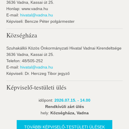
3636 Vadna, Kassai út 25.
Honlap: www.vadna.hu
E-mail:
hivatal@vadna.hu
Képviseli: Bencze Péter polgármester
Községháza
Szuhakállói Közös Önkormányzati Hivatal Vadnai Kirendeltsége
3636 Vadna, Kassai út 25.
Telefon: 48/505-252
E-mail:
hivatal@vadna.hu
Képviseli: Dr. Herczeg Tibor jegyző
Képviselő-testületi ülés
időpont:
2026.07.15. - 14.00
Rendkívüli zárt ülés
hely:
Községháza, Vadna
TOVÁBBI KÉPVISELŐ-TESTÜLETI ÜLÉSEK