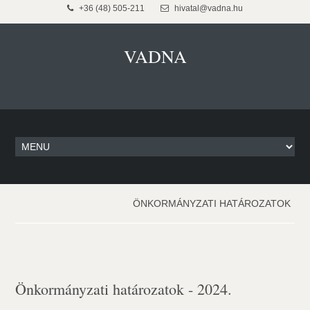
+36 (48) 505-211
hivatal@vadna.hu
VADNA
ÖNKORMÁNYZATI HATÁROZATOK
Önkormányzati határozatok - 2024.