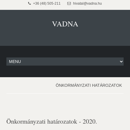
+36 (48) 505-211
hivatal@vadna.hu
VADNA
ÖNKORMÁNYZATI HATÁROZATOK
Önkormányzati határozatok - 2020.