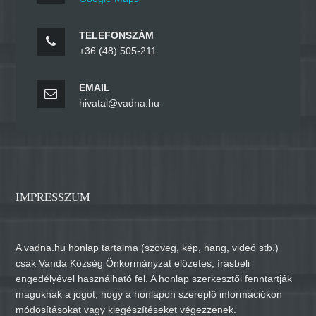
TELEFONSZÁM
+36 (48) 505-211
EMAIL
hivatal@vadna.hu
IMPRESSZUM
A vadna.hu honlap tartalma (szöveg, kép, hang, videó stb.)
csak Vanda Község Önkormányzat előzetes, írásbeli
engedélyével használható fel. A honlap szerkesztői fenntartják
maguknak a jogot, hogy a honlapon szereplő információkon
módosításokat vagy kiegészítéseket végezzenek.