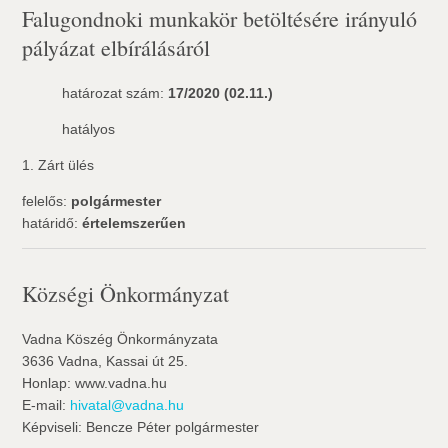
Falugondnoki munkakör betöltésére irányuló
pályázat elbírálásáról
határozat szám:
17/2020 (02.11.)
hatályos
1. Zárt ülés
felelős:
polgármester
határidő:
értelemszerűen
Községi Önkormányzat
Vadna Köszég Önkormányzata
3636 Vadna, Kassai út 25.
Honlap: www.vadna.hu
E-mail:
hivatal@vadna.hu
Képviseli: Bencze Péter polgármester