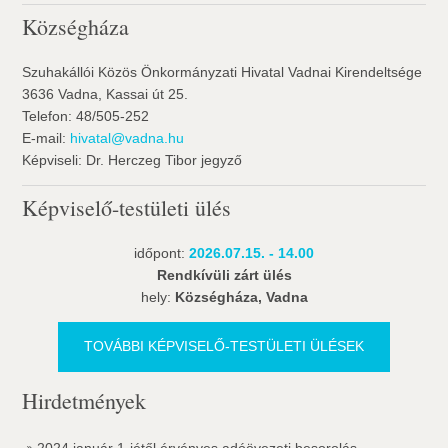
Községháza
Szuhakállói Közös Önkormányzati Hivatal Vadnai Kirendeltsége
3636 Vadna, Kassai út 25.
Telefon: 48/505-252
E-mail:
hivatal@vadna.hu
Képviseli: Dr. Herczeg Tibor jegyző
Képviselő-testületi ülés
időpont:
2026.07.15. - 14.00
Rendkívüli zárt ülés
hely:
Községháza, Vadna
TOVÁBBI KÉPVISELŐ-TESTÜLETI ÜLÉSEK
Hirdetmények