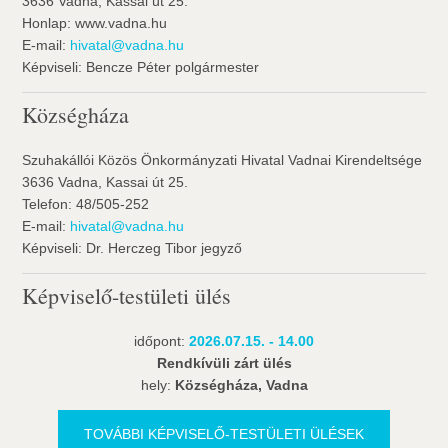
3636 Vadna, Kassai út 25.
Honlap: www.vadna.hu
E-mail:
hivatal@vadna.hu
Képviseli: Bencze Péter polgármester
Községháza
Szuhakállói Közös Önkormányzati Hivatal Vadnai Kirendeltsége
3636 Vadna, Kassai út 25.
Telefon: 48/505-252
E-mail:
hivatal@vadna.hu
Képviseli: Dr. Herczeg Tibor jegyző
Képviselő-testületi ülés
időpont:
2026.07.15. - 14.00
Rendkívüli zárt ülés
hely:
Községháza, Vadna
TOVÁBBI KÉPVISELŐ-TESTÜLETI ÜLÉSEK