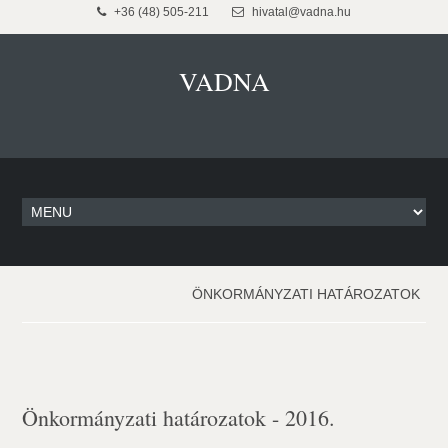
+36 (48) 505-211
hivatal@vadna.hu
VADNA
ÖNKORMÁNYZATI HATÁROZATOK
Önkormányzati határozatok - 2016.