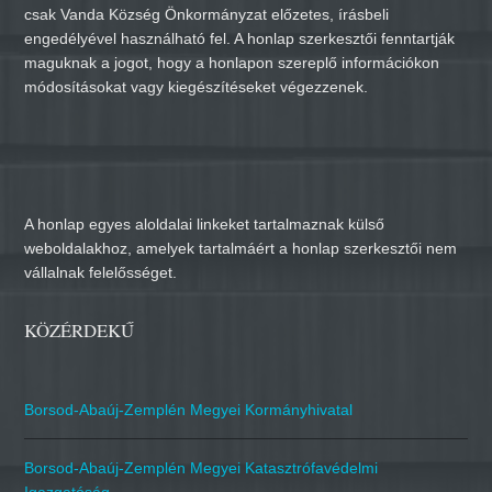
csak Vanda Község Önkormányzat előzetes, írásbeli
engedélyével használható fel. A honlap szerkesztői fenntartják
maguknak a jogot, hogy a honlapon szereplő információkon
módosításokat vagy kiegészítéseket végezzenek.
A honlap egyes aloldalai linkeket tartalmaznak külső
weboldalakhoz, amelyek tartalmáért a honlap szerkesztői nem
vállalnak felelősséget.
KÖZÉRDEKŰ
Borsod-Abaúj-Zemplén Megyei Kormányhivatal
Borsod-Abaúj-Zemplén Megyei Katasztrófavédelmi