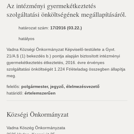
Az intézményi gyermekétkeztetés
szolgáltatási önköltségének megállapításáról.
határozat szám:
17/2016 (03.22.)
hatályos
Vadna Községi Önkormányzat Képviselő-testülete a Gyvt.
21/A.§ (1) bekezdés b.) pontja alapján biztosított intézményi
gyermekétkeztetés étkeztetés, 2016. évre érvényes
szolgáltatási önköltségét 1.224 Ft/ételadag összegben állapítja
meg.
felelős:
polgármester, jegyző, élelmezésvezető
határidő:
értelemszerűen
Községi Önkormányzat
Vadna Köszég Önkormányzata