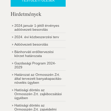
TESTÜLETI ÜLÉSEK
Hirdetmények
2024.január 1-jétől érvényes
adóövezeti besorolás
2024. évi közbeszerzési terv
Adóövezeti besorolás
Bánhorváti erdőtervezési
körzet határozata
Gazdasági Program 2024-
2029
Határozat az Ormosszén Zrt.
által tervezett banyakapacitás-
növelés ügyben
Hatósági döntés az
Ormosszén Zrt. zajkibocsátási
ügyében
Hatósági döntés az
Ormosszén Zrt. zajvédelmi