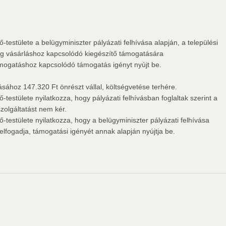
estülete a belügyminiszter pályázati felhívása alapján, a települési
ag vásárláshoz kapcsolódó kiegészítő támogatására
ámogatáshoz kapcsolódó támogatás igényt nyújt be.
ához 147.320 Ft önrészt vállal, költségvetése terhére.
estülete nyilatkozza, hogy pályázati felhívásban foglaltak szerint a
szolgáltatást nem kér.
testülete nyilatkozza, hogy a belügyminiszter pályázati felhívása
, elfogadja, támogatási igényét annak alapján nyújtja be.