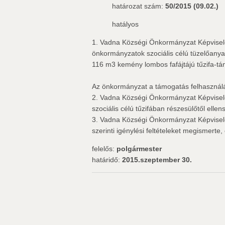
határozat szám:
50/2015 (09.02.)
hatályos
1. Vadna Községi Önkormányzat Képviselő-t
önkormányzatok szociális célú tüzelőany
116 m3 kemény lombos fafájtájú tűzifa-t
Az önkormányzat a támogatás felhasználás
2. Vadna Községi Önkormányzat Képviselő-t
szociális célú tűzifában részesülőtől ellen
3. Vadna Községi Önkormányzat Képviselő-
szerinti igénylési feltételeket megismerte
felelős:
polgármester
határidő:
2015.szeptember 30.