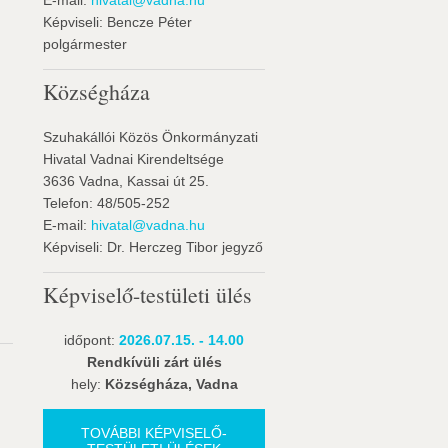
E-mail:
hivatal@vadna.hu
Képviseli: Bencze Péter
polgármester
Községháza
Szuhakállói Közös Önkormányzati
Hivatal Vadnai Kirendeltsége
3636 Vadna, Kassai út 25.
Telefon: 48/505-252
E-mail:
hivatal@vadna.hu
Képviseli: Dr. Herczeg Tibor jegyző
Képviselő-testületi ülés
időpont:
2026.07.15. - 14.00
Rendkívüli zárt ülés
hely:
Községháza, Vadna
TOVÁBBI KÉPVISELŐ-