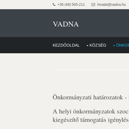
+36 (48) 505-211
hivatal@vadna.hu
VADNA
KEZDŐOLDAL
KÖZSÉG
ÖNKO
Önkormányzati határozatok -
A helyi önkormányzatok szoci
kiegészítő támogatás igénylés